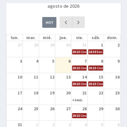
agosto de 2026
HOY
lun.
mar.
mié.
jue.
vie.
sáb.
dom.
27
28
29
30
31
1
2
20:15
Cine en la calle – Cómo entrena
18:30
Danza – Cita en el m
3
4
5
6
7
8
9
20:15
Cine en la calle – El niño y la be
20:15
Cine en la calle – L
10
11
12
13
14
15
16
20:15
Cine en la calle – Tortugas Nin
20:15
Cine en la calle – Ro
17
18
19
20
21
22
23
+2 más
24
25
26
27
28
29
30
20:15
Cine en el calle – Tintín y el s
31
1
2
3
4
5
6