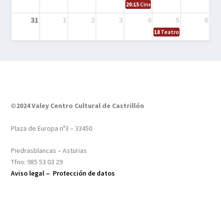
20:15
Cine en el calle – Tintín y el s
31
1
2
3
4
5
6
18
Teatro – Tres sombrero
©2024 Valey Centro Cultural de Castrillón
Plaza de Europa nº3 – 33450
Piedrasblancas – Asturias
Tfno: 985 53 03 29
Aviso legal –
Protección de datos