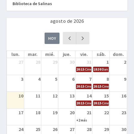
Biblioteca de Salinas
agosto de 2026
HOY
lun.
mar.
mié.
jue.
vie.
sáb.
dom.
27
28
29
30
31
1
2
20:15
Cine en la calle – Cómo entrena
18:30
Danza – Cita en el m
3
4
5
6
7
8
9
20:15
Cine en la calle – El niño y la be
20:15
Cine en la calle – L
10
11
12
13
14
15
16
20:15
Cine en la calle – Tortugas Nin
20:15
Cine en la calle – Ro
17
18
19
20
21
22
23
+2 más
24
25
26
27
28
29
30