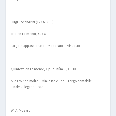
Luigi Boccherini (1743-1805)
Trío en Fa menor, G. 86
Largo e appassionato – Moderato –
Minuetto
Quinteto en La menor,
Op
. 25 núm. 6, G. 300
Allegro non
molto
–
Minuetto
e Trio – Largo
cantabile
–
Finale
. Allegro
Giusto
W.
A. Mozart