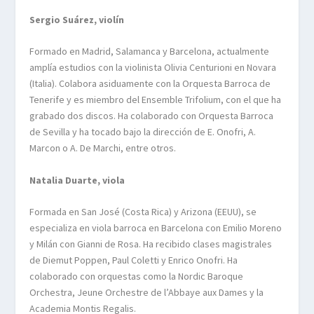
Sergio Suárez, violín
Formado en Madrid, Salamanca y Barcelona, actualmente
amplía estudios con la violinista Olivia
Centurioni
en Novara
(Italia). Colabora asiduamente con la Orquesta Barroca de
Tenerife y es miembro del
Ensemble
Trifolium
, con el que ha
grabado dos discos. Ha colaborado con Orquesta Barroca
de Sevilla y ha tocado bajo la dirección de E.
Onofri
, A.
Marcon
o A. De
Marchi
, entre otros.
Natalia Duarte, viola
Formada en San José (Costa Rica) y Arizona (EEUU), se
especializa en viola barroca en Barcelona con Emilio Moreno
y Milán con Gianni de Rosa. Ha recibido clases magistrales
de
Diemut
Poppen
, Paul
Coletti
y Enrico
Onofri
. Ha
colaborado con orquestas como la
Nordic
Baroque
Orchestra
,
Jeune
Orchestre
de
l’Abbaye
aux
Dames
y la
Academia
Montis
Regalis
.