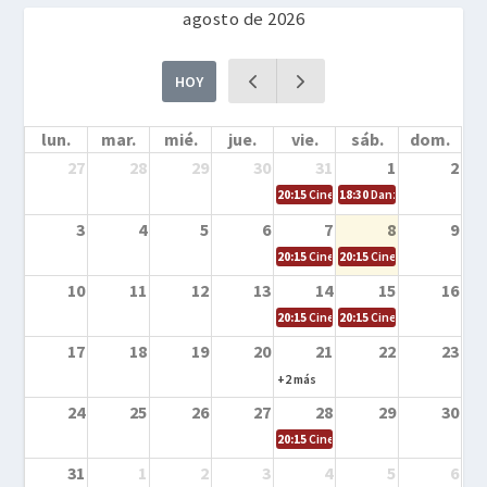
agosto de 2026
HOY
lun.
mar.
mié.
jue.
vie.
sáb.
dom.
27
28
29
30
31
1
2
20:15
Cine en la calle – Cómo entrena
18:30
Danza – Cita en el m
3
4
5
6
7
8
9
20:15
Cine en la calle – El niño y la be
20:15
Cine en la calle – L
10
11
12
13
14
15
16
20:15
Cine en la calle – Tortugas Nin
20:15
Cine en la calle – Ro
17
18
19
20
21
22
23
+2 más
24
25
26
27
28
29
30
20:15
Cine en el calle – Tintín y el s
31
1
2
3
4
5
6