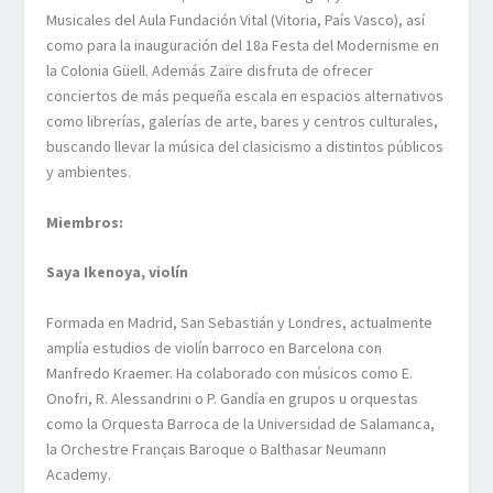
Musicales del Aula Fundación Vital (Vitoria, País Vasco), así
como para la inauguración del 18a
Festa
del
Modernisme
en
la Colonia Güell. Además
Zaïre
disfruta de ofrecer
conciertos de más pequeña escala en espacios alternativos
como librerías, galerías de arte, bares y centros culturales,
buscando llevar la música del clasicismo a distintos públicos
y ambientes.
Miembros:
Saya Ikenoya, violín
Formada en Madrid, San Sebastián y Londres, actualmente
amplía estudios de violín barroco en Barcelona con
Manfredo
Kraemer
. Ha colaborado con músicos como E.
Onofri
, R.
Alessandrini
o P. Gandía en grupos u orquestas
como la Orquesta Barroca de la Universidad de Salamanca,
la
Orchestre
Français
Baroque
o
Balthasar
Neumann
Academy
.