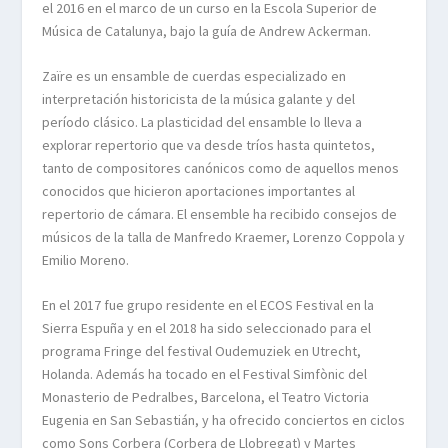
el 2016 en el marco de un curso en la
Escola
Superior de
Música de Catalunya, bajo la guía de Andrew
Ackerman
.
Zaïre
es
un ensamble
de cuerdas especializado en
interpretación historicista de la música galante y del
período clásico. La plasticidad del ensamble lo lleva a
explorar repertorio que va desde tríos hasta quintetos,
tanto de compositores canónicos como de aquellos menos
conocidos que hicieron aportaciones importantes al
repertorio de cámara. El
ensemble
ha recibido consejos de
músicos de la talla de
Manfredo
Kraemer
, Lorenzo Coppola y
Emilio Moreno.
En el 2017 fue grupo residente en el ECOS Festival en la
Sierra
Espuña
y en el 2018 ha sido seleccionado para el
programa
Fringe
del festival
Oudemuziek
en Utrecht,
Holanda. Además ha tocado en el Festival
Simfònic
del
Monasterio de
Pedralbes
, Barcelona, el Teatro Victoria
Eugenia en San Sebastián, y ha ofrecido conciertos en ciclos
como
Sons
Corbera
(
Corbera
de Llobregat) y Martes