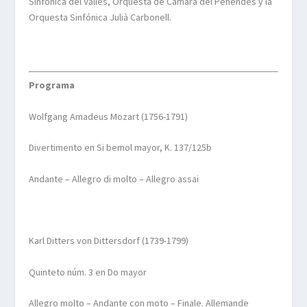
Sinfónica del
Vallès
, Orquesta de Cámara del
Penendès
y la
Orquesta Sinfónica
Julià
Carbonell.
Programa
Wolfgang Amadeus Mozart (1756-1791)
Divertimento en Si bemol mayor, K. 137/125b
Andante – Allegro di
molto
– Allegro
assai
Karl
Ditters
von
Dittersdorf
(1739-1799)
Quinteto núm. 3 en Do mayor
Allegro
molto
– Andante con moto –
Finale
.
Allemande