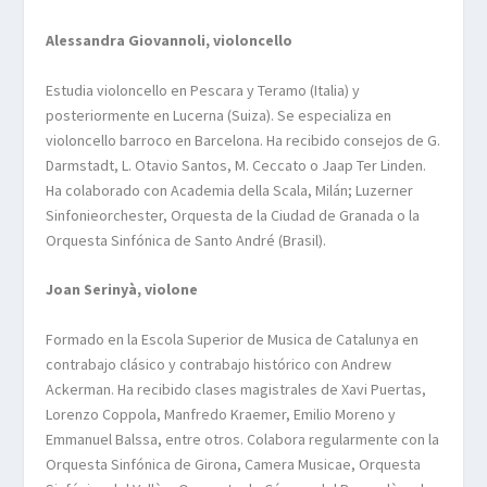
Alessandra Giovannoli, violoncello
Estudia
violoncello
en Pescara y Teramo (Italia) y
posteriormente en Lucerna (Suiza). Se especializa en
violoncello
barroco en Barcelona. Ha recibido consejos de G.
Darmstadt
, L.
Otavio
Santos, M.
Ceccato
o
Jaap
Ter Linden.
Ha colaborado con Academia
della
Scala
, Milán;
Luzerner
Sinfonieorchester
, Orquesta de la Ciudad de Granada o la
Orquesta Sinfónica de Santo André (Brasil).
Joan Serinyà, violone
Formado en la
Escola
Superior de
Musica
de Catalunya en
contrabajo clásico y contrabajo histórico con Andrew
Ackerman
. Ha recibido clases magistrales de Xavi Puertas,
Lorenzo Coppola,
Manfredo
Kraemer
, Emilio Moreno y
Emmanuel
Balssa
, entre otros. Colabora regularmente con la
Orquesta Sinfónica de Girona, Camera
Musicae
, Orquesta