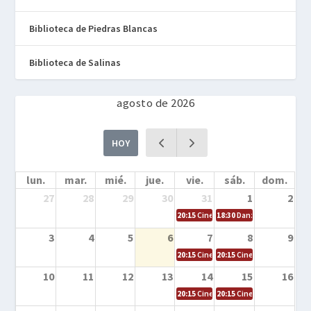
Biblioteca de Piedras Blancas
Biblioteca de Salinas
agosto de 2026
HOY
lun.
mar.
mié.
jue.
vie.
sáb.
dom.
27
28
29
30
31
1
2
20:15
Cine en la calle – Cómo entrena
18:30
Danza – Cita en el m
3
4
5
6
7
8
9
20:15
Cine en la calle – El niño y la be
20:15
Cine en la calle – L
10
11
12
13
14
15
16
20:15
Cine en la calle – Tortugas Nin
20:15
Cine en la calle – Ro