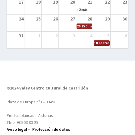
17
18
19
20
21
22
23
+2 más
24
25
26
27
28
29
30
20:15
Cine en el calle – Tintín y el s
31
1
2
3
4
5
6
18
Teatro – Tres sombrero
©2024 Valey Centro Cultural de Castrillón
Plaza de Europa nº3 – 33450
Piedrasblancas – Asturias
Tfno: 985 53 03 29
Aviso legal –
Protección de datos