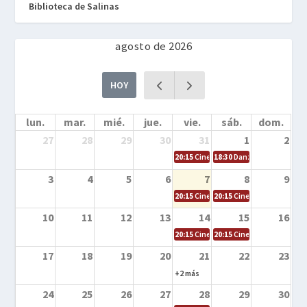
Biblioteca de Salinas
agosto de 2026
HOY
lun.
mar.
mié.
jue.
vie.
sáb.
dom.
27
28
29
30
31
1
2
20:15
Cine en la calle – Cómo entrena
18:30
Danza – Cita en el m
3
4
5
6
7
8
9
20:15
Cine en la calle – El niño y la be
20:15
Cine en la calle – L
10
11
12
13
14
15
16
20:15
Cine en la calle – Tortugas Nin
20:15
Cine en la calle – Ro
17
18
19
20
21
22
23
+2 más
24
25
26
27
28
29
30