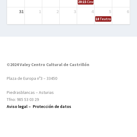
20:15
Cine en el calle – Tintín y el s
31
1
2
3
4
5
6
18
Teatro – Tres sombrero
©2024 Valey Centro Cultural de Castrillón
Plaza de Europa nº3 – 33450
Piedrasblancas – Asturias
Tfno: 985 53 03 29
Aviso legal –
Protección de datos