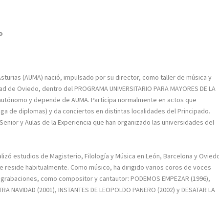
o
Asturias (AUMA) nació, impulsado por su director, como taller de música y
sidad de Oviedo, dentro del PROGRAMA UNIVERSITARIO PARA MAYORES DE LA
 autónomo y depende de AUMA. Participa normalmente en actos que
ga de diplomas) y da conciertos en distintas localidades del Principado.
Senior y Aulas de la Experiencia que han organizado las universidades del
lizó estudios de Magisterio, Filología y Música en León, Barcelona y Ovied
de reside habitualmente. Como músico, ha dirigido varios coros de voces
ntes grabaciones, como compositor y cantautor: PODEMOS EMPEZAR (1996),
OTRA NAVIDAD (2001), INSTANTES DE LEOPOLDO PANERO (2002) y DESATAR LA