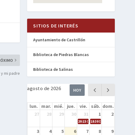
SITIOS DE INTERÉS
Ayuntamiento de Castrillón
Biblioteca de Piedras Blancas
RÓXIMO
Biblioteca de Salinas
o y mi padre
agosto de 2026
HOY
lun.
mar.
mié.
jue.
vie.
sáb.
dom.
27
28
29
30
31
1
2
20:15
Cine en la calle – Cómo entren
18:30
Danza – Cita en el mar
3
4
5
6
7
8
9