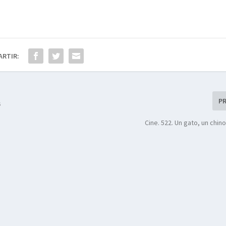
ARTIR:
P
s
Cine. 522. Un gato, un chin