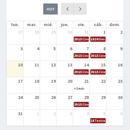
HOY
lun.
mar.
mié.
jue.
vie.
sáb.
dom.
27
28
29
30
31
1
2
20:15
Cine en la calle – Cómo entrena
18:30
Danza – Cita en el m
3
4
5
6
7
8
9
20:15
Cine en la calle – El niño y la be
20:15
Cine en la calle – L
10
11
12
13
14
15
16
20:15
Cine en la calle – Tortugas Nin
20:15
Cine en la calle – Ro
17
18
19
20
21
22
23
+2 más
24
25
26
27
28
29
30
20:15
Cine en el calle – Tintín y el s
31
1
2
3
4
5
6
18
Teatro – Tres sombrero