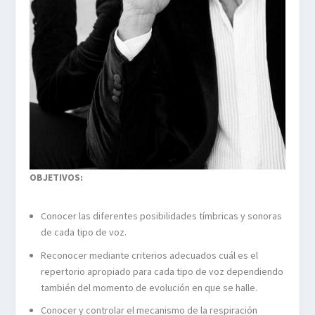
OBJETIVOS:
Conocer las diferentes posibilidades tímbricas y sonoras
de cada tipo de voz.
Reconocer mediante criterios adecuados cuál es el
repertorio apropiado para cada tipo de voz dependiendo
también del momento de evolución en que se halle.
Conocer y controlar el mecanismo de la respiración