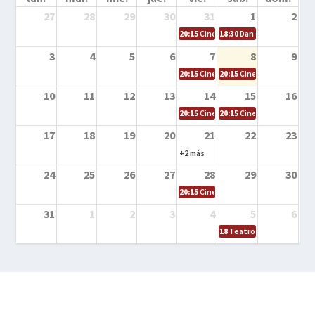
27
28
29
30
31
1
2
20:15
Cine en la calle – Cómo entrena
18:30
Danza – Cita en el m
3
4
5
6
7
8
9
20:15
Cine en la calle – El niño y la be
20:15
Cine en la calle – L
10
11
12
13
14
15
16
20:15
Cine en la calle – Tortugas Nin
20:15
Cine en la calle – Ro
17
18
19
20
21
22
23
+2 más
24
25
26
27
28
29
30
20:15
Cine en el calle – Tintín y el s
31
1
2
3
4
5
6
18
Teatro – Tres sombrero