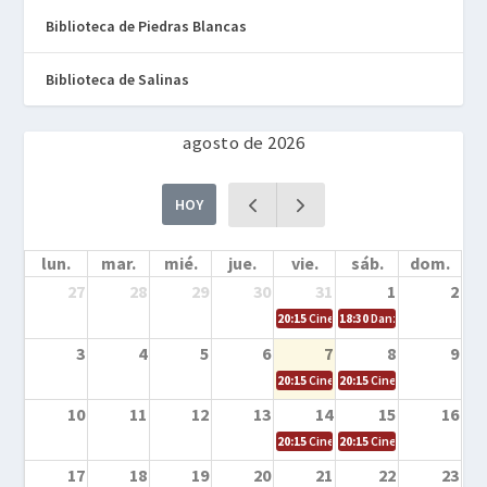
Biblioteca de Piedras Blancas
Biblioteca de Salinas
agosto de 2026
HOY
lun.
mar.
mié.
jue.
vie.
sáb.
dom.
27
28
29
30
31
1
2
20:15
Cine en la calle – Cómo entrena
18:30
Danza – Cita en el m
3
4
5
6
7
8
9
20:15
Cine en la calle – El niño y la be
20:15
Cine en la calle – L
10
11
12
13
14
15
16
20:15
Cine en la calle – Tortugas Nin
20:15
Cine en la calle – Ro
17
18
19
20
21
22
23