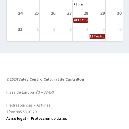
+2 más
24
25
26
27
28
29
30
20:15
Cine en el calle – Tintín y el s
31
1
2
3
4
5
6
18
Teatro – Tres sombrero
©2024 Valey Centro Cultural de Castrillón
Plaza de Europa nº3 – 33450
Piedrasblancas – Asturias
Tfno: 985 53 03 29
Aviso legal –
Protección de datos