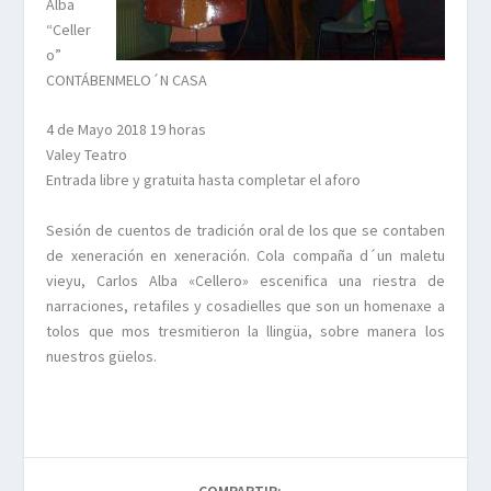
Alba
“Celler
o”
CONTÁBENMELO´N CASA
4 de Mayo 2018 19 horas
Valey Teatro
Entrada libre y gratuita hasta completar el aforo
Sesión de cuentos de tradición oral de los que se contaben
de xeneración en xeneración. Cola compaña d´un maletu
vieyu, Carlos Alba «Cellero» escenifica una riestra de
narraciones, retafiles y cosadielles que son un homenaxe a
tolos que mos tresmitieron la llingüa, sobre manera los
nuestros güelos.
COMPARTIR: