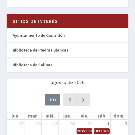
SITIOS DE INTERÉS
Ayuntamiento de Castrillón
Biblioteca de Piedras Blancas
Biblioteca de Salinas
agosto de 2026
HOY
lun.
mar.
mié.
jue.
vie.
sáb.
dom.
27
28
29
30
31
1
2
20:15
Cine en la calle – Cómo entrena
18:30
Danza – Cita en el m