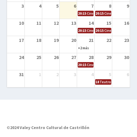
3
4
5
6
7
8
9
20:15
Cine en la calle – El niño y la be
20:15
Cine en la calle – L
10
11
12
13
14
15
16
20:15
Cine en la calle – Tortugas Nin
20:15
Cine en la calle – Ro
17
18
19
20
21
22
23
+2 más
24
25
26
27
28
29
30
20:15
Cine en el calle – Tintín y el s
31
1
2
3
4
5
6
18
Teatro – Tres sombrero
©2024 Valey Centro Cultural de Castrillón