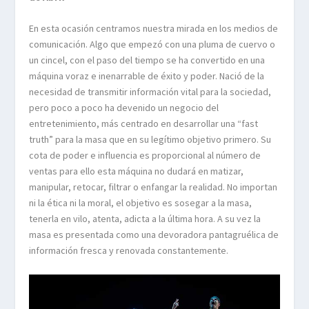
En esta ocasión centramos nuestra mirada en los medios de
comunicación. Algo que empezó con una pluma de cuervo o
un cincel, con el paso del tiempo se ha convertido en una
máquina voraz e inenarrable de éxito y poder. Nació de la
necesidad de transmitir información vital para la sociedad,
pero poco a poco ha devenido un negocio del
entretenimiento, más centrado en desarrollar una “fast
truth” para la masa que en su legítimo objetivo primero. Su
cota de poder e influencia es proporcional al número de
ventas para ello esta máquina no dudará en matizar,
manipular, retocar, filtrar o enfangar la realidad. No importan
ni la ética ni la moral, el objetivo es sosegar a la masa,
tenerla en vilo, atenta, adicta a la última hora. A su vez la
masa es presentada como una devoradora pantagruélica de
información fresca y renovada constantemente.