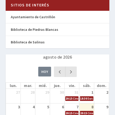
SITIOS DE INTERÉS
Ayuntamiento de Castrillón
Biblioteca de Piedras Blancas
Biblioteca de Salinas
agosto de 2026
HOY
lun.
mar.
mié.
jue.
vie.
sáb.
dom.
27
28
29
30
31
1
2
20:15
Cine en la calle – Cómo entrena
18:30
Danza – Cita en el m
3
4
5
6
7
8
9
20:15
Cine en la calle – El niño y la be
20:15
Cine en la calle – L