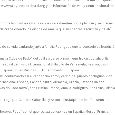
 en www.valeycentrocultural.org y en información de Valey Centro Cultural de
 donde los cantares tradicionales se extienden por la planicie y se internan
ida crece oyendo los discos de Amalia que sus padres escuchan y de ahí
s de su vida cantando junto a Amalia Rodrigues que le concede su bendició
malia Clube de Fado” del cual surge su primer registro discográfico. Es
 Festival de música Internacional El Haltillo de Venezuela, Festival das 4
o (España), Duas Musicas…. Un Sentimento… (España).
iel” confirmando así el reconocimiento y cariño del pueblo portugués. Con
nternacional: España, Canadá, Suiza, Alemania, Grecia, Estados Unidos…
ivas do Fado Novo”, con Cristina Branco, Amalia Rodrigues, Ana Lains, Missia
Corcega por Gabriela Cabanillas y Antonio Eustaquio en los “Encuentros
“Encores Fado” con el que realiza conciertos en España, Méjico, Francia,