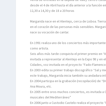
desde el 4 de Abril hasta el día anterior a la función
12,30 a 14,30 y de 18 a 20 horas
Margarida nace en el Alentejo, cerca de Lisboa. Tierra
en el corazón de las personas más sensibles. Margar
nace su vocación de cantar.
En 1991 realiza uno de los conciertos más importante
como artista.
Seis años más tarde conquista el primer premio en “A
invitada a representar al Alentejo en la Expo 98 y en el
Cidades, voz invitada en el proyecto “Fado-Flamenc
En 2003 edita su primer trabajo discográfico “Sal y m
este trabajo, Margarida inicia también su andadura i
En 2004 participa en la grabación (recopilación) de “D
Ana Moura, etc.
En 2005 entre oros muchos conciertos, es invitada a 
musicales del Mediterráneo”
En 2006 junto a Custodio Castelo realiza el proyecto 