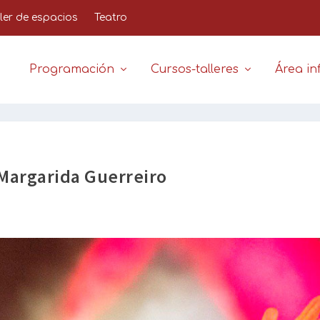
iler de espacios
Teatro
Programación
Cursos-talleres
Área inf
Margarida Guerreiro