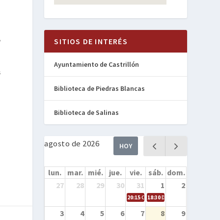
,
SITIOS DE INTERÉS
Ayuntamiento de Castrillón
s
Biblioteca de Piedras Blancas
Biblioteca de Salinas
n
agosto de 2026
HOY
lun.
mar.
mié.
jue.
vie.
sáb.
dom.
27
28
29
30
31
1
2
20:15
Cine en la calle – Cómo entren
18:30
Danza – Cita en el mar
3
4
5
6
7
8
9