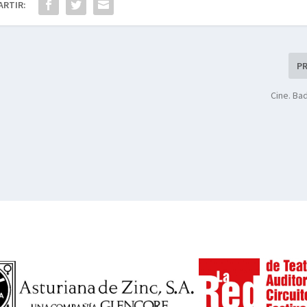
ARTIR:
P
Cine. B