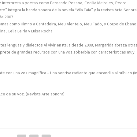
que interpreta a poetas como Fernando Pessoa, Cecilia Meireles, Pedro
” integra la banda sonora de la novela “Vila Faia” y la revista Arte Sonora
de 2007.
temas como Himno a Cantadeira, Meu Alentejo, Meu Fado, y Corpo de Ebano
a, Celia Leiría y Luisa Rocha.
entes lenguas y dialectos Al vivir en Italia desde 2008, Margarida abraza otra
érprete de grandes recursos con una voz soberbia con características muy
e con una voz magnífica – Una sonrisa radiante que encandila al público (I
ce de su voz. (Revista Arte sonora)