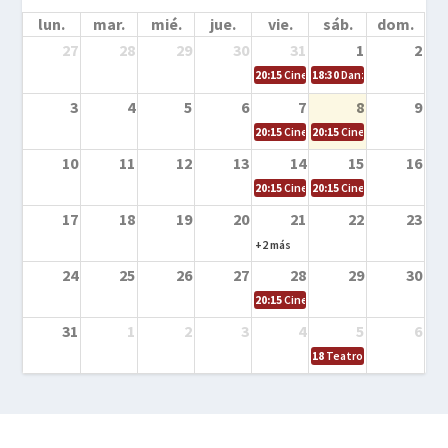
lun.
mar.
mié.
jue.
vie.
sáb.
dom.
27
28
29
30
31
1
2
20:15
Cine en la calle – Cómo entrena
18:30
Danza – Cita en el m
3
4
5
6
7
8
9
20:15
Cine en la calle – El niño y la be
20:15
Cine en la calle – L
10
11
12
13
14
15
16
20:15
Cine en la calle – Tortugas Nin
20:15
Cine en la calle – Ro
17
18
19
20
21
22
23
+2 más
24
25
26
27
28
29
30
20:15
Cine en el calle – Tintín y el s
31
1
2
3
4
5
6
18
Teatro – Tres sombrero