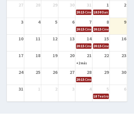
27
28
29
30
31
1
2
20:15
Cine en la calle – Cómo entrena
18:30
Danza – Cita en el m
3
4
5
6
7
8
9
20:15
Cine en la calle – El niño y la be
20:15
Cine en la calle – L
10
11
12
13
14
15
16
20:15
Cine en la calle – Tortugas Nin
20:15
Cine en la calle – Ro
17
18
19
20
21
22
23
+2 más
24
25
26
27
28
29
30
20:15
Cine en el calle – Tintín y el s
31
1
2
3
4
5
6
18
Teatro – Tres sombrero