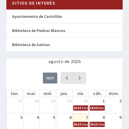
SITIOS DE INTERÉS
Ayuntamiento de Castrillón
Biblioteca de Piedras Blancas
Biblioteca de Salinas
agosto de 2026
HOY
lun.
mar.
mié.
jue.
vie.
sáb.
dom.
27
28
29
30
31
1
2
20:15
Cine en la calle – Cómo entrena
18:30
Danza – Cita en el m
3
4
5
6
7
8
9
20:15
Cine en la calle – El niño y la be
20:15
Cine en la calle – L