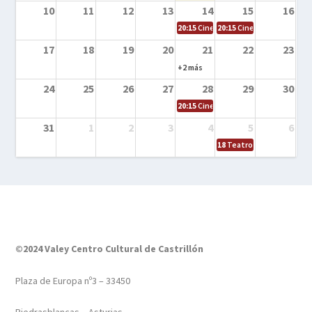
10
11
12
13
14
15
16
20:15
Cine en la calle – Tortugas Nin
20:15
Cine en la calle – Ro
17
18
19
20
21
22
23
+2 más
24
25
26
27
28
29
30
20:15
Cine en el calle – Tintín y el s
31
1
2
3
4
5
6
18
Teatro – Tres sombrero
©2024 Valey Centro Cultural de Castrillón
Plaza de Europa nº3 – 33450