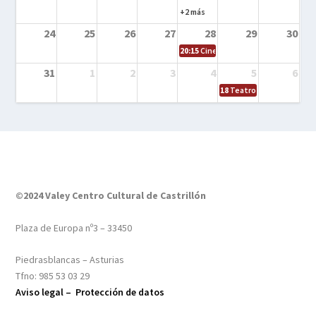
+2 más
24
25
26
27
28
29
30
20:15
Cine en el calle – Tintín y el s
31
1
2
3
4
5
6
18
Teatro – Tres sombrero
©2024 Valey Centro Cultural de Castrillón
Plaza de Europa nº3 – 33450
Piedrasblancas – Asturias
Tfno: 985 53 03 29
Aviso legal –
Protección de datos