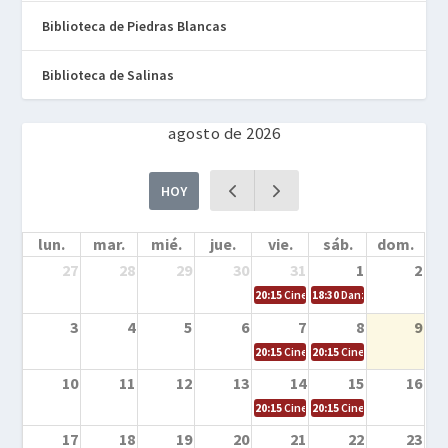
Biblioteca de Piedras Blancas
Biblioteca de Salinas
agosto de 2026
HOY
lun.
mar.
mié.
jue.
vie.
sáb.
dom.
27
28
29
30
31
1
2
20:15
Cine en la calle – Cómo entrena
18:30
Danza – Cita en el m
3
4
5
6
7
8
9
20:15
Cine en la calle – El niño y la be
20:15
Cine en la calle – L
10
11
12
13
14
15
16
20:15
Cine en la calle – Tortugas Nin
20:15
Cine en la calle – Ro
17
18
19
20
21
22
23