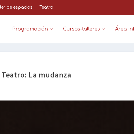
iler de espacios
Teatro
Programación
Cursos-talleres
Área inf
o Teatro: La mudanza