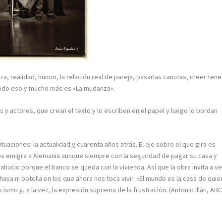
, realidad, humor, la relación real de pareja, pasarlas canutas, creer tene
todo eso y mucho más es «La mudanza».
 y actores, que crean el texto y lo escriben en el papel y luego lo bordan
tuaciones: la actualidad
y
cuarenta años atrás. El eje sobre el que gira es
ños emigra a Alemania aunque siempre con la seguridad de pagar su casa y
sahucio porque el banco se queda con la vivienda. Así que la obra invita a ve
aya ni botella en los que ahora nos toca vivir. «El mundo es la casa de quie
ismo y, a la vez, la expresión suprema de la frustración. (Antonio Illán, AB