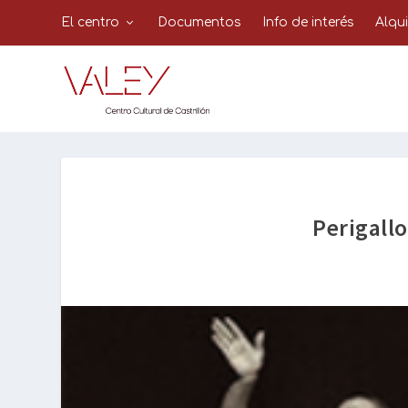
El centro
Documentos
Info de interés
Alqu
Perigall