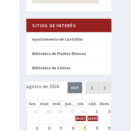
SITIOS DE INTERÉS
Ayuntamiento de Castrillón
Biblioteca de Piedras Blancas
Biblioteca de Salinas
agosto de 2026
HOY
lun.
mar.
mié.
jue.
vie.
sáb.
dom.
27
28
29
30
31
1
2
20:15
Cine en la calle – Cómo entren
18:30
Danza – Cita en el mar
3
4
5
6
7
8
9