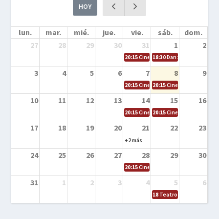
HOY
lun.
mar.
mié.
jue.
vie.
sáb.
dom.
27
28
29
30
31
1
2
20:15
Cine en la calle – Cómo entrena
18:30
Danza – Cita en el m
3
4
5
6
7
8
9
20:15
Cine en la calle – El niño y la be
20:15
Cine en la calle – L
10
11
12
13
14
15
16
20:15
Cine en la calle – Tortugas Nin
20:15
Cine en la calle – Ro
17
18
19
20
21
22
23
+2 más
24
25
26
27
28
29
30
20:15
Cine en el calle – Tintín y el s
31
1
2
3
4
5
6
18
Teatro – Tres sombrero