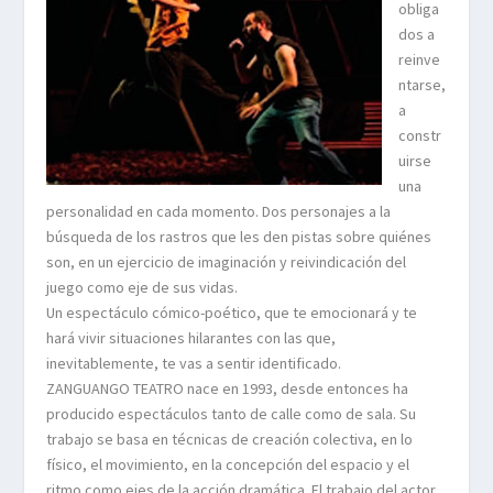
obliga
dos a
reinve
ntarse,
a
constr
uirse
una
personalidad en cada momento. Dos personajes a la
búsqueda de los rastros que les den pistas sobre quiénes
son, en un ejercicio de imaginación y reivindicación del
juego como eje de sus vidas.
Un espectáculo cómico-poético, que te emocionará y te
hará vivir situaciones hilarantes con las que,
inevitablemente, te vas a sentir identificado.
ZANGUANGO TEATRO nace en 1993, desde entonces ha
producido espectáculos tanto de calle como de sala. Su
trabajo se basa en técnicas de creación colectiva, en lo
físico, el movimiento, en la concepción del espacio y el
ritmo como ejes de la acción dramática. El trabajo del actor