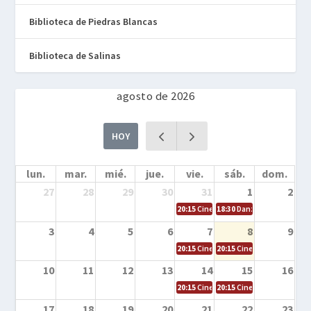
Biblioteca de Piedras Blancas
Biblioteca de Salinas
agosto de 2026
HOY
lun.
mar.
mié.
jue.
vie.
sáb.
dom.
27
28
29
30
31
1
2
20:15
Cine en la calle – Cómo entrena
18:30
Danza – Cita en el m
3
4
5
6
7
8
9
20:15
Cine en la calle – El niño y la be
20:15
Cine en la calle – L
10
11
12
13
14
15
16
20:15
Cine en la calle – Tortugas Nin
20:15
Cine en la calle – Ro
17
18
19
20
21
22
23