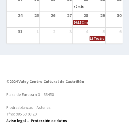
+2 más
24
25
26
27
28
29
30
20:15
Cine en el calle – Tintín y el s
31
1
2
3
4
5
6
18
Teatro – Tres sombrero
©2024 Valey Centro Cultural de Castrillón
Plaza de Europa nº3 – 33450
Piedrasblancas – Asturias
Tfno: 985 53 03 29
Aviso legal –
Protección de datos