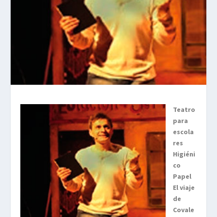
Teatro
para
escola
res
Higiéni
co
Papel
El viaje
de
Covale