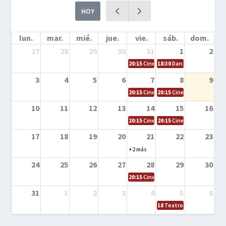
HOY
lun.
mar.
mié.
jue.
vie.
sáb.
dom.
27
28
29
30
31
1
2
20:15
Cine en la calle – Cómo entrena
18:30
Danza – Cita en el m
3
4
5
6
7
8
9
20:15
Cine en la calle – El niño y la be
20:15
Cine en la calle – L
10
11
12
13
14
15
16
20:15
Cine en la calle – Tortugas Nin
20:15
Cine en la calle – Ro
17
18
19
20
21
22
23
+2 más
24
25
26
27
28
29
30
20:15
Cine en el calle – Tintín y el s
31
1
2
3
4
5
6
18
Teatro – Tres sombrero