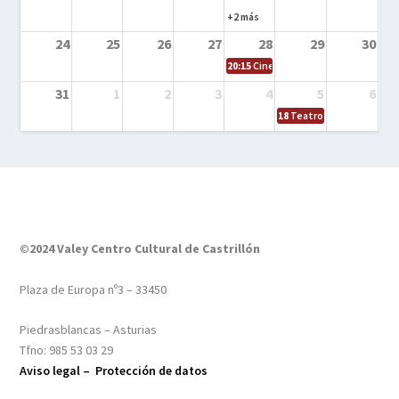
+2 más
24
25
26
27
28
29
30
20:15
Cine en el calle – Tintín y el s
31
1
2
3
4
5
6
18
Teatro – Tres sombrero
©2024 Valey Centro Cultural de Castrillón
Plaza de Europa nº3 – 33450
Piedrasblancas – Asturias
Tfno: 985 53 03 29
Aviso legal –
Protección de datos