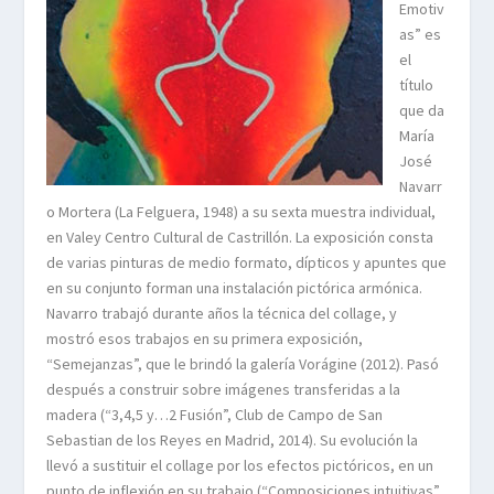
Emotiv
as” es
el
título
que da
María
José
Navarr
o Mortera (La Felguera, 1948) a su sexta muestra individual,
en Valey Centro Cultural de Castrillón. La exposición consta
de varias pinturas de medio formato, dípticos y apuntes que
en su conjunto forman una instalación pictórica armónica.
Navarro trabajó durante años la técnica del collage, y
mostró esos trabajos en su primera exposición,
“Semejanzas”, que le brindó la galería Vorágine (2012). Pasó
después a construir sobre imágenes transferidas a la
madera (“3,4,5 y…2 Fusión”, Club de Campo de San
Sebastian de los Reyes en Madrid, 2014). Su evolución la
llevó a sustituir el collage por los efectos pictóricos, en un
punto de inflexión en su trabajo (“Composiciones intuitivas”,