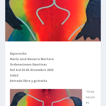
Exposición
María José Navarro Mortera
Ordenaciones Emotivas
Del 4 al 30 de Diciembre 2015
Sala2
Entrada libre y gratuita
“Orde
nacion
es