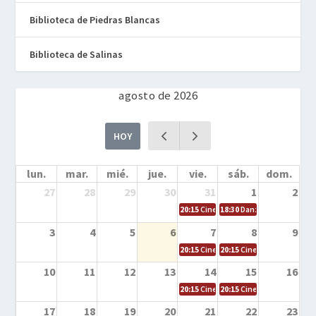
Biblioteca de Piedras Blancas
Biblioteca de Salinas
agosto de 2026
HOY
lun.
mar.
mié.
jue.
vie.
sáb.
dom.
27
28
29
30
31
1
2
20:15
Cine en la calle – Cómo entrena
18:30
Danza – Cita en el m
3
4
5
6
7
8
9
20:15
Cine en la calle – El niño y la be
20:15
Cine en la calle – L
10
11
12
13
14
15
16
20:15
Cine en la calle – Tortugas Nin
20:15
Cine en la calle – Ro
17
18
19
20
21
22
23