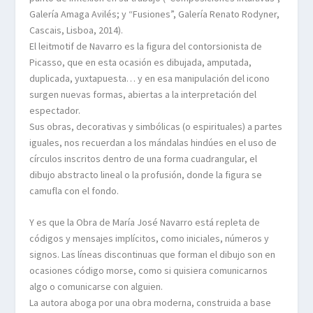
Galería Amaga Avilés; y “Fusiones”, Galería Renato Rodyner,
Cascais, Lisboa, 2014).
El leitmotif de Navarro es la figura del contorsionista de
Picasso, que en esta ocasión es dibujada, amputada,
duplicada, yuxtapuesta… y en esa manipulación del icono
surgen nuevas formas, abiertas a la interpretación del
espectador.
Sus obras, decorativas y simbólicas (o espirituales) a partes
iguales, nos recuerdan a los mándalas hindúes en el uso de
círculos inscritos dentro de una forma cuadrangular, el
dibujo abstracto lineal o la profusión, donde la figura se
camufla con el fondo.
Y es que la Obra de María José Navarro está repleta de
códigos y mensajes implícitos, como iniciales, números y
signos. Las líneas discontinuas que forman el dibujo son en
ocasiones código morse, como si quisiera comunicarnos
algo o comunicarse con alguien.
La autora aboga por una obra moderna, construida a base