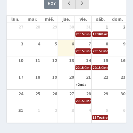
HOY
lun.
mar.
mié.
jue.
vie.
sáb.
dom.
27
28
29
30
31
1
2
20:15
Cine en la calle – Cómo entrena
18:30
Danza – Cita en el m
3
4
5
6
7
8
9
20:15
Cine en la calle – El niño y la be
20:15
Cine en la calle – L
10
11
12
13
14
15
16
20:15
Cine en la calle – Tortugas Nin
20:15
Cine en la calle – Ro
17
18
19
20
21
22
23
+2 más
24
25
26
27
28
29
30
20:15
Cine en el calle – Tintín y el s
31
1
2
3
4
5
6
18
Teatro – Tres sombrero