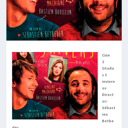
Cine
2
Otoño
s 3
inviern
os
Direct
or:
Sébast
ien
Betbe
der