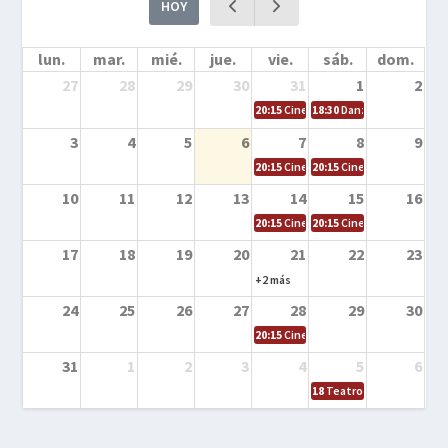
HOY
lun.
mar.
mié.
jue.
vie.
sáb.
dom.
27
28
29
30
31
1
2
20:15
Cine en la calle – Cómo entrena
18:30
Danza – Cita en el m
3
4
5
6
7
8
9
20:15
Cine en la calle – El niño y la be
20:15
Cine en la calle – L
10
11
12
13
14
15
16
20:15
Cine en la calle – Tortugas Nin
20:15
Cine en la calle – Ro
17
18
19
20
21
22
23
+2 más
24
25
26
27
28
29
30
20:15
Cine en el calle – Tintín y el s
31
1
2
3
4
5
6
18
Teatro – Tres sombrero