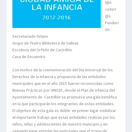
l@s
cotorr
@s
Fundaci
ón
Secretariado Gitano
Grupo de Teatro Biblioteca de Salinas
Escolinos del Orfeón de Castrillón
Casa de Encuentro
Con motivo de la conmemoración del Día Universal de los
Derechos de la Infancia y propuesta de las entidades
municipales que en el año 2015 fueron reconocidas como
Buenas Prácticas por UNICEF, desde el Plan de Infancia del
Ayuntamiento de Castrillón se promueve una gala benéfica
en la que participarán los integrantes de estas entidades.
El objetivo de esta gala es doble: en primer lugar visibilizar
el importante trabajo que estas entidades realizan por los
niños, niñas y adolescentes de nuestro municipio y en
segundo lugar atender las peticiones que el grupo de