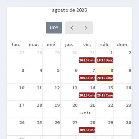
agosto de 2026
HOY
lun.
mar.
mié.
jue.
vie.
sáb.
dom.
27
28
29
30
31
1
2
20:15
Cine en la calle – Cómo entrena
18:30
Danza – Cita en el m
3
4
5
6
7
8
9
20:15
Cine en la calle – El niño y la be
20:15
Cine en la calle – L
10
11
12
13
14
15
16
20:15
Cine en la calle – Tortugas Nin
20:15
Cine en la calle – Ro
17
18
19
20
21
22
23
+2 más
24
25
26
27
28
29
30
20:15
Cine en el calle – Tintín y el s