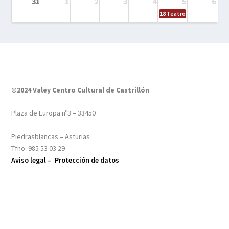
31
1
2
3
4
5
6
18
Teatro – Tres sombrero
©2024 Valey Centro Cultural de Castrillón
Plaza de Europa nº3 – 33450
Piedrasblancas – Asturias
Tfno: 985 53 03 29
Aviso legal –
Protección de datos