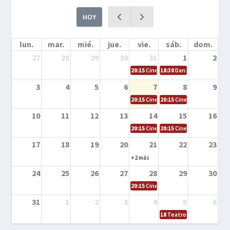
HOY
lun.
mar.
mié.
jue.
vie.
sáb.
dom.
27
28
29
30
31
1
2
20:15
Cine en la calle – Cómo entrena
18:30
Danza – Cita en el m
3
4
5
6
7
8
9
20:15
Cine en la calle – El niño y la be
20:15
Cine en la calle – L
10
11
12
13
14
15
16
20:15
Cine en la calle – Tortugas Nin
20:15
Cine en la calle – Ro
17
18
19
20
21
22
23
+2 más
24
25
26
27
28
29
30
20:15
Cine en el calle – Tintín y el s
31
1
2
3
4
5
6
18
Teatro – Tres sombrero