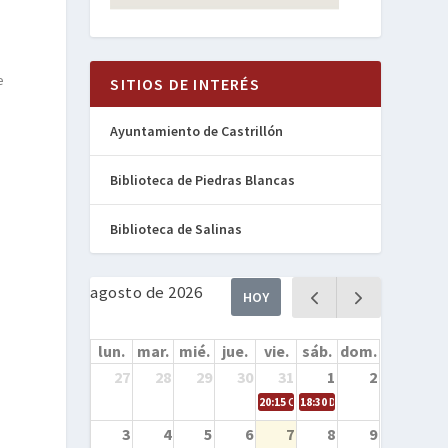
e
SITIOS DE INTERÉS
Ayuntamiento de Castrillón
Biblioteca de Piedras Blancas
Biblioteca de Salinas
agosto de 2026
HOY
lun.
mar.
mié.
jue.
vie.
sáb.
dom.
27
28
29
30
31
1
2
20:15
Cine en la calle – Cómo entren
18:30
Danza – Cita en el mar
3
4
5
6
7
8
9