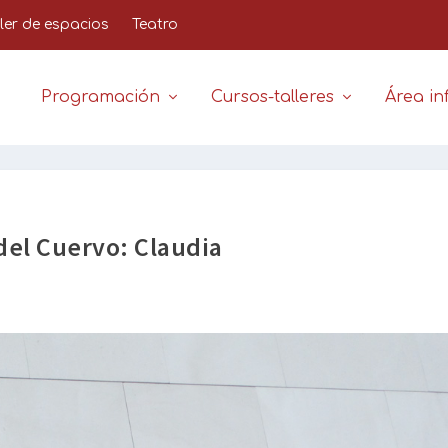
iler de espacios
Teatro
Programación
Cursos-talleres
Área inf
del Cuervo: Claudia