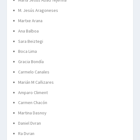
María Jesús Abad Tejerina
M. Jesús Aragoneses
Martxe Arana
Ana Balboa
Sara Beiztegi
Boca Lima
Gracia Bondía
Carmelo Canales
Marián M Cañizares
Amparo Climent
Carmen Chacón
Martina Dasnoy
Daniel Dvran
Ra Dvran