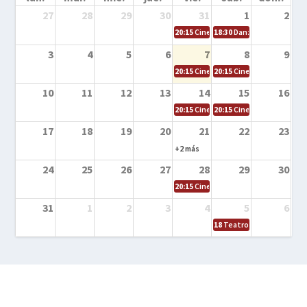
27
28
29
30
31
1
2
20:15
Cine en la calle – Cómo entrena
18:30
Danza – Cita en el m
3
4
5
6
7
8
9
20:15
Cine en la calle – El niño y la be
20:15
Cine en la calle – L
10
11
12
13
14
15
16
20:15
Cine en la calle – Tortugas Nin
20:15
Cine en la calle – Ro
17
18
19
20
21
22
23
+2 más
24
25
26
27
28
29
30
20:15
Cine en el calle – Tintín y el s
31
1
2
3
4
5
6
18
Teatro – Tres sombrero