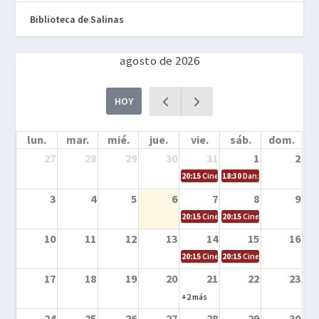
Biblioteca de Salinas
agosto de 2026
HOY
lun.
mar.
mié.
jue.
vie.
sáb.
dom.
27
28
29
30
31
1
2
20:15
Cine en la calle – Cómo entrena
18:30
Danza – Cita en el m
3
4
5
6
7
8
9
20:15
Cine en la calle – El niño y la be
20:15
Cine en la calle – L
10
11
12
13
14
15
16
20:15
Cine en la calle – Tortugas Nin
20:15
Cine en la calle – Ro
17
18
19
20
21
22
23
+2 más
24
25
26
27
28
29
30