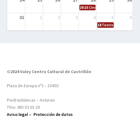
20:15
Cine en el calle – Tintín y el s
31
1
2
3
4
5
6
18
Teatro – Tres sombrero
©2024 Valey Centro Cultural de Castrillón
Plaza de Europa nº3 – 33450
Piedrasblancas – Asturias
Tfno: 985 53 03 29
Aviso legal –
Protección de datos