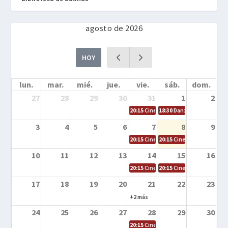
agosto de 2026
HOY
lun.
mar.
mié.
jue.
vie.
sáb.
dom.
27
28
29
30
31
1
2
20:15
Cine en la calle – Cómo entrena
18:30
Danza – Cita en el m
3
4
5
6
7
8
9
20:15
Cine en la calle – El niño y la be
20:15
Cine en la calle – L
10
11
12
13
14
15
16
20:15
Cine en la calle – Tortugas Nin
20:15
Cine en la calle – Ro
17
18
19
20
21
22
23
+2 más
24
25
26
27
28
29
30
20:15
Cine en el calle – Tintín y el s