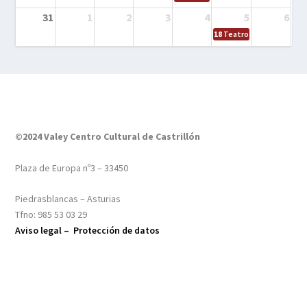
31
1
2
3
4
5
6
18
Teatro – Tres sombrero
©2024 Valey Centro Cultural de Castrillón
Plaza de Europa nº3 – 33450
Piedrasblancas – Asturias
Tfno: 985 53 03 29
Aviso legal –
Protección de datos