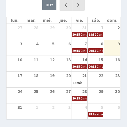
HOY
lun.
mar.
mié.
jue.
vie.
sáb.
dom.
27
28
29
30
31
1
2
20:15
Cine en la calle – Cómo entrena
18:30
Danza – Cita en el m
3
4
5
6
7
8
9
20:15
Cine en la calle – El niño y la be
20:15
Cine en la calle – L
10
11
12
13
14
15
16
20:15
Cine en la calle – Tortugas Nin
20:15
Cine en la calle – Ro
17
18
19
20
21
22
23
+2 más
24
25
26
27
28
29
30
20:15
Cine en el calle – Tintín y el s
31
1
2
3
4
5
6
18
Teatro – Tres sombrero