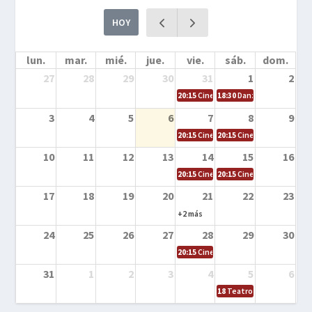
HOY
lun.
mar.
mié.
jue.
vie.
sáb.
dom.
27
28
29
30
31
1
2
20:15
Cine en la calle – Cómo entrena
18:30
Danza – Cita en el m
3
4
5
6
7
8
9
20:15
Cine en la calle – El niño y la be
20:15
Cine en la calle – L
10
11
12
13
14
15
16
20:15
Cine en la calle – Tortugas Nin
20:15
Cine en la calle – Ro
17
18
19
20
21
22
23
+2 más
24
25
26
27
28
29
30
20:15
Cine en el calle – Tintín y el s
31
1
2
3
4
5
6
18
Teatro – Tres sombrero