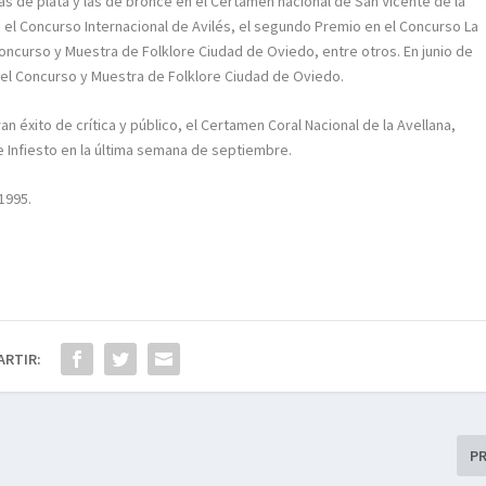
s de plata y las de bronce en el Certamen nacional de San Vicente de la
 el Concurso Internacional de Avilés, el segundo Premio en el Concurso La
Concurso y Muestra de Folklore Ciudad de Oviedo, entre otros. En junio de
 del Concurso y Muestra de Folklore Ciudad de Oviedo.
éxito de crítica y público, el Certamen Coral Nacional de la Avellana,
e Infiesto en la última semana de septiembre.
 1995.
ARTIR:
P