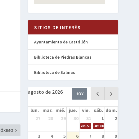
SITIOS DE INTERÉS
Ayuntamiento de Castrillón
Biblioteca de Piedras Blancas
Biblioteca de Salinas
agosto de 2026
HOY
lun.
mar.
mié.
jue.
vie.
sáb.
dom.
27
28
29
30
31
1
2
20:15
Cine en la calle – Cómo entren
18:30
Danza – Cita en el mar
RÓXIMO
3
4
5
6
7
8
9