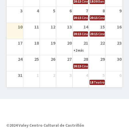
20:15
Cine en la calle – Cómo entrena
18:30
Danza – Cita en el m
3
4
5
6
7
8
9
20:15
Cine en la calle – El niño y la be
20:15
Cine en la calle – L
10
11
12
13
14
15
16
20:15
Cine en la calle – Tortugas Nin
20:15
Cine en la calle – Ro
17
18
19
20
21
22
23
+2 más
24
25
26
27
28
29
30
20:15
Cine en el calle – Tintín y el s
31
1
2
3
4
5
6
18
Teatro – Tres sombrero
©2024 Valey Centro Cultural de Castrillón