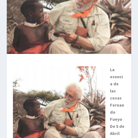
La
esenci
a de
las
cosas
Fernan
do
Fueyo
De 5 de
Abril