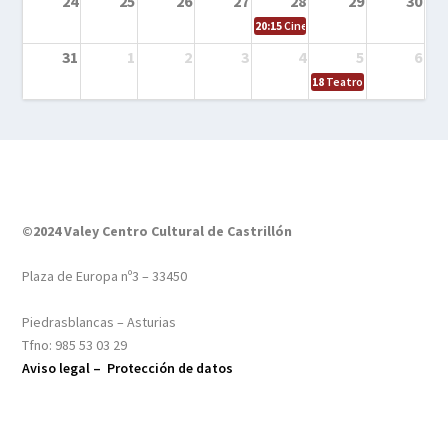
24
25
26
27
28
29
30
20:15
Cine en el calle – Tintín y el s
31
1
2
3
4
5
6
18
Teatro – Tres sombrero
©2024 Valey Centro Cultural de Castrillón
Plaza de Europa nº3 – 33450
Piedrasblancas – Asturias
Tfno: 985 53 03 29
Aviso legal –
Protección de datos