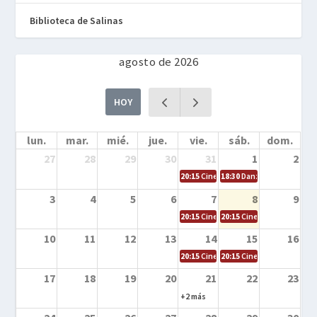
Biblioteca de Salinas
agosto de 2026
HOY
lun.
mar.
mié.
jue.
vie.
sáb.
dom.
27
28
29
30
31
1
2
20:15
Cine en la calle – Cómo entrena
18:30
Danza – Cita en el m
3
4
5
6
7
8
9
20:15
Cine en la calle – El niño y la be
20:15
Cine en la calle – L
10
11
12
13
14
15
16
20:15
Cine en la calle – Tortugas Nin
20:15
Cine en la calle – Ro
17
18
19
20
21
22
23
+2 más