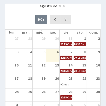
agosto de 2026
HOY
lun.
mar.
mié.
jue.
vie.
sáb.
dom.
27
28
29
30
31
1
2
20:15
Cine en la calle – Cómo entrena
18:30
Danza – Cita en el m
3
4
5
6
7
8
9
20:15
Cine en la calle – El niño y la be
20:15
Cine en la calle – L
10
11
12
13
14
15
16
20:15
Cine en la calle – Tortugas Nin
20:15
Cine en la calle – Ro
17
18
19
20
21
22
23
+2 más
24
25
26
27
28
29
30
20:15
Cine en el calle – Tintín y el s
31
1
2
3
4
5
6