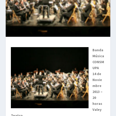
Banda
Música
CONSM
UPA
14 de
Novie
mbre
2013 –
20
horas
Valey
Teatro