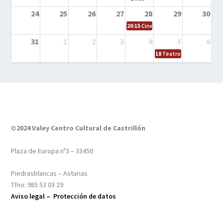
24
25
26
27
28
29
30
20:15
Cine en el calle – Tintín y el s
31
1
2
3
4
5
6
18
Teatro – Tres sombrero
©2024 Valey Centro Cultural de Castrillón
Plaza de Europa nº3 – 33450
Piedrasblancas – Asturias
Tfno: 985 53 03 29
Aviso legal –
Protección de datos