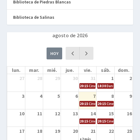
Biblioteca de Piedras Blancas
Biblioteca de Salinas
agosto de 2026
HOY
lun.
mar.
mié.
jue.
vie.
sáb.
dom.
27
28
29
30
31
1
2
20:15
Cine en la calle – Cómo entrena
18:30
Danza – Cita en el m
3
4
5
6
7
8
9
20:15
Cine en la calle – El niño y la be
20:15
Cine en la calle – L
10
11
12
13
14
15
16
20:15
Cine en la calle – Tortugas Nin
20:15
Cine en la calle – Ro
17
18
19
20
21
22
23
+2 más