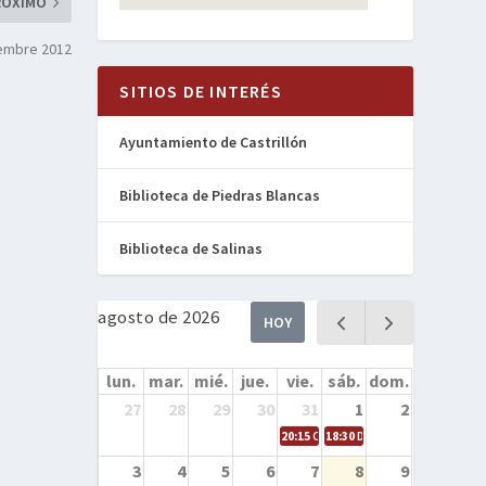
RÓXIMO
iembre 2012
SITIOS DE INTERÉS
Ayuntamiento de Castrillón
Biblioteca de Piedras Blancas
Biblioteca de Salinas
agosto de 2026
HOY
lun.
mar.
mié.
jue.
vie.
sáb.
dom.
27
28
29
30
31
1
2
20:15
Cine en la calle – Cómo entren
18:30
Danza – Cita en el mar
3
4
5
6
7
8
9