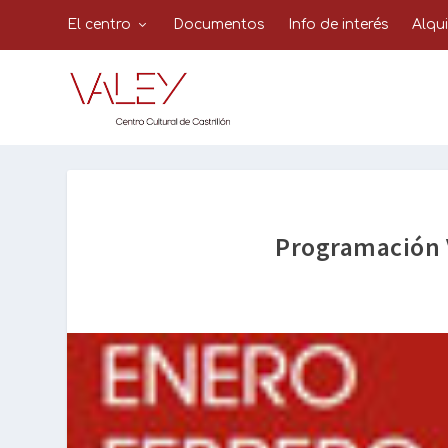
El centro
Documentos
Info de interés
Alqu
Programación V