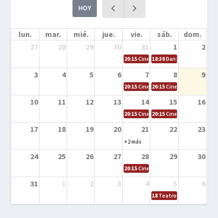
HOY
lun.
mar.
mié.
jue.
vie.
sáb.
dom.
27
28
29
30
31
1
2
20:15
Cine en la calle – Cómo entrena
18:30
Danza – Cita en el m
3
4
5
6
7
8
9
20:15
Cine en la calle – El niño y la be
20:15
Cine en la calle – L
10
11
12
13
14
15
16
20:15
Cine en la calle – Tortugas Nin
20:15
Cine en la calle – Ro
17
18
19
20
21
22
23
+2 más
24
25
26
27
28
29
30
20:15
Cine en el calle – Tintín y el s
31
1
2
3
4
5
6
18
Teatro – Tres sombrero