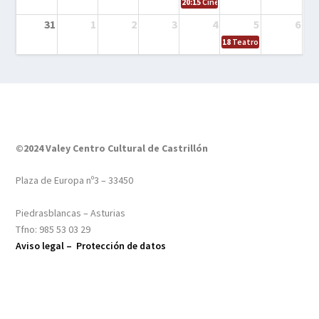
20:15
Cine en el calle – Tintín y el s
31
1
2
3
4
5
6
18
Teatro – Tres sombrero
©2024 Valey Centro Cultural de Castrillón
Plaza de Europa nº3 – 33450
Piedrasblancas – Asturias
Tfno: 985 53 03 29
Aviso legal –
Protección de datos