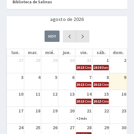
Biblioteca de Salinas
agosto de 2026
HOY
lun.
mar.
mié.
jue.
vie.
sáb.
dom.
27
28
29
30
31
1
2
20:15
Cine en la calle – Cómo entrena
18:30
Danza – Cita en el m
3
4
5
6
7
8
9
20:15
Cine en la calle – El niño y la be
20:15
Cine en la calle – L
10
11
12
13
14
15
16
20:15
Cine en la calle – Tortugas Nin
20:15
Cine en la calle – Ro
17
18
19
20
21
22
23
+2 más
24
25
26
27
28
29
30