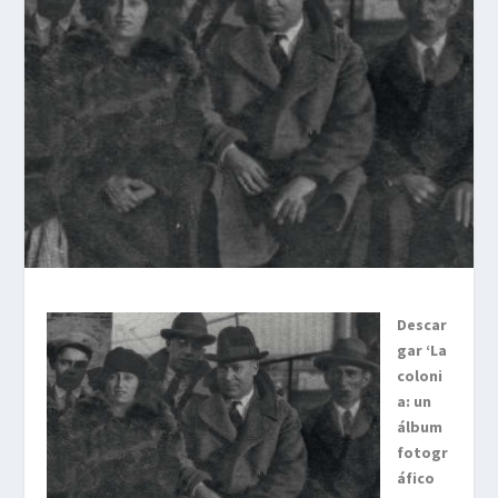
Descar
gar ‘La
coloni
a: un
álbum
fotogr
áfico