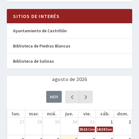
SITIOS DE INTERÉS
Ayuntamiento de Castrillón
Biblioteca de Piedras Blancas
Biblioteca de Salinas
agosto de 2026
HOY
lun.
mar.
mié.
jue.
vie.
sáb.
dom.
27
28
29
30
31
1
2
20:15
Cine en la calle – Cómo entrena
18:30
Danza – Cita en el m