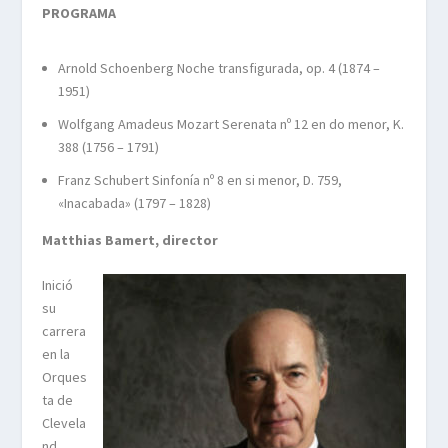
PROGRAMA
Arnold Schoenberg Noche transfigurada, op. 4 (1874 –
1951)
Wolfgang Amadeus Mozart Serenata nº 12 en do menor, K.
388 (1756 – 1791)
Franz Schubert Sinfonía nº 8 en si menor, D. 759,
«Inacabada» (1797 – 1828)
Matthias Bamert, director
Inició
su
carrera
en la
Orques
ta de
Clevela
nd