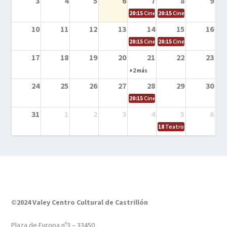
3
4
5
6
7
8
9
20:15
Cine en la calle – El niño y la be
20:15
Cine en la calle – L
10
11
12
13
14
15
16
20:15
Cine en la calle – Tortugas Nin
20:15
Cine en la calle – Ro
17
18
19
20
21
22
23
+2 más
24
25
26
27
28
29
30
20:15
Cine en el calle – Tintín y el s
31
1
2
3
4
5
6
18
Teatro – Tres sombrero
©2024 Valey Centro Cultural de Castrillón
Plaza de Europa nº3 – 33450