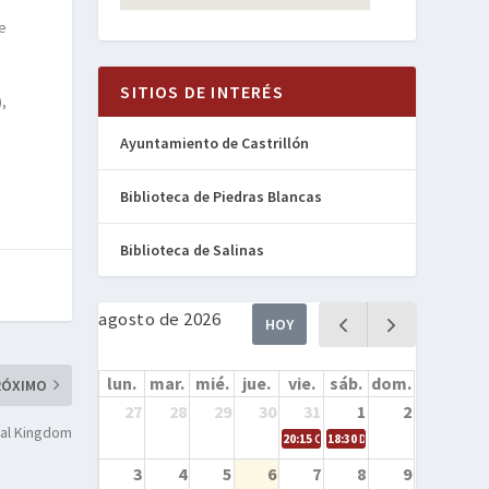
e
SITIOS DE INTERÉS
),
Ayuntamiento de Castrillón
Biblioteca de Piedras Blancas
Biblioteca de Salinas
agosto de 2026
HOY
lun.
mar.
mié.
jue.
vie.
sáb.
dom.
RÓXIMO
27
28
29
30
31
1
2
mal Kingdom
20:15
Cine en la calle – Cómo entren
18:30
Danza – Cita en el mar
3
4
5
6
7
8
9