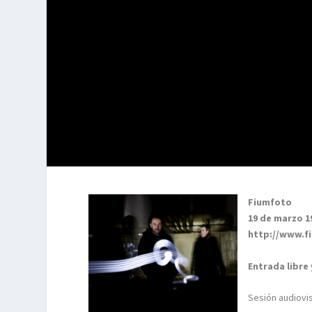
Fiumfoto
19 de marzo 1
http://www.f
Entrada libre
Sesión audiovi