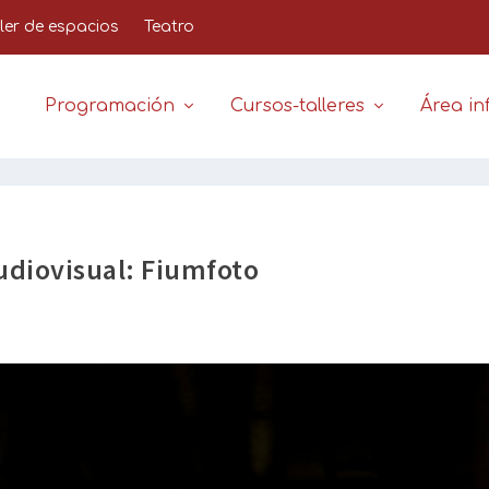
iler de espacios
Teatro
Programación
Cursos-talleres
Área inf
udiovisual: Fiumfoto