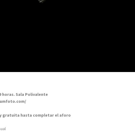
9 horas
. Sala Polivalente
iumfoto.com/
 y gratuita hasta completar el aforo
sual