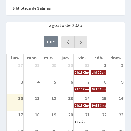
Biblioteca de Salinas
agosto de 2026
HOY
lun.
mar.
mié.
jue.
vie.
sáb.
dom.
27
28
29
30
31
1
2
20:15
Cine en la calle – Cómo entrena
18:30
Danza – Cita en el m
3
4
5
6
7
8
9
20:15
Cine en la calle – El niño y la be
20:15
Cine en la calle – L
10
11
12
13
14
15
16
20:15
Cine en la calle – Tortugas Nin
20:15
Cine en la calle – Ro
17
18
19
20
21
22
23
+2 más
24
25
26
27
28
29
30