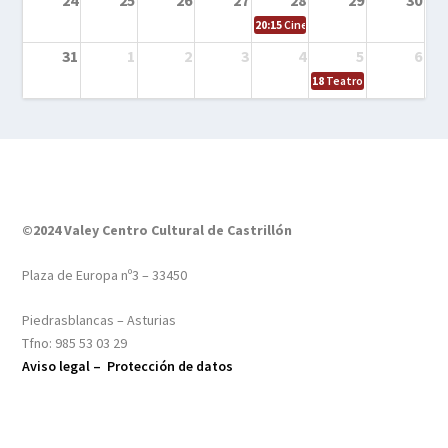
20:15
Cine en el calle – Tintín y el s
31
1
2
3
4
5
6
18
Teatro – Tres sombrero
©2024 Valey Centro Cultural de Castrillón
Plaza de Europa nº3 – 33450
Piedrasblancas – Asturias
Tfno: 985 53 03 29
Aviso legal –
Protección de datos