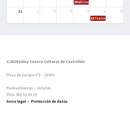
20:15
Cine en el calle – Tintín y el s
31
1
2
3
4
5
6
18
Teatro – Tres sombrero
©2024 Valey Centro Cultural de Castrillón
Plaza de Europa nº3 – 33450
Piedrasblancas – Asturias
Tfno: 985 53 03 29
Aviso legal –
Protección de datos