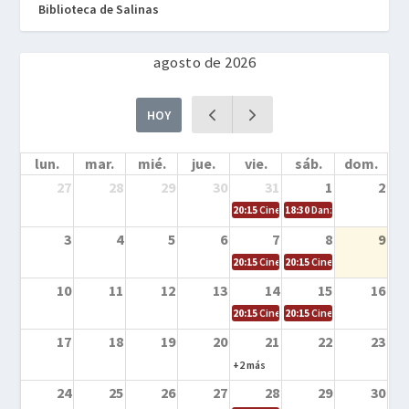
Biblioteca de Salinas
agosto de 2026
HOY
lun.
mar.
mié.
jue.
vie.
sáb.
dom.
27
28
29
30
31
1
2
20:15
Cine en la calle – Cómo entrena
18:30
Danza – Cita en el m
3
4
5
6
7
8
9
20:15
Cine en la calle – El niño y la be
20:15
Cine en la calle – L
10
11
12
13
14
15
16
20:15
Cine en la calle – Tortugas Nin
20:15
Cine en la calle – Ro
17
18
19
20
21
22
23
+2 más
24
25
26
27
28
29
30