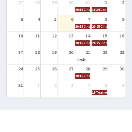
27
28
29
30
31
1
2
20:15
Cine en la calle – Cómo entrena
18:30
Danza – Cita en el m
3
4
5
6
7
8
9
20:15
Cine en la calle – El niño y la be
20:15
Cine en la calle – L
10
11
12
13
14
15
16
20:15
Cine en la calle – Tortugas Nin
20:15
Cine en la calle – Ro
17
18
19
20
21
22
23
+2 más
24
25
26
27
28
29
30
20:15
Cine en el calle – Tintín y el s
31
1
2
3
4
5
6
18
Teatro – Tres sombrero