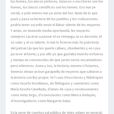
los homes, los únicos pintores, músicos o escritores son los
homes, los únicos científicos son los homes. Eso nun ye
verdá, o polo menos nun ye asina del too. Nada de lo que
pasó y pasa na historia de los pueblos y les civilizaciones
podría tener sucedío ensin el llabor silente de les muyeres.
Y amás, en teniendo media oportunidá, les muyeres
siempres sacaron a pasear el so remangu, la so decisión, el
so valor y el so talentu. Si nun lo ficieron más foi pola bota
del patriarcáu que les quería callaes, obedientes y en casa
pa sirvir al home; y por ello ye que gastaba munchu esfuerzu
y tiempu en convenceles de que yeren seres encantadores
pero inferiores. Asina y too, la historia, mesmo n’Asturies,
tienmos dexao un bon garapiellu de muyeres que saltaron a
la historia con lluz propio. Ye’l casu d’escritores y filántropes
como Xosefa Xovellanos, de filólogues y cuentistes como
María Xosefa Canellada, d’ames de casa y revolucionaries
como Anita Sirgo, d’iconoclastes como Marica Andayón,
d’investigadores como Margarita Salas.
Esta serie de cuentos pal públicu de toles edaes en xeneral,