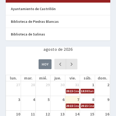
Ayuntamiento de Castrillón
Biblioteca de Piedras Blancas
Biblioteca de Salinas
agosto de 2026
HOY
lun.
mar.
mié.
jue.
vie.
sáb.
dom.
27
28
29
30
31
1
2
20:15
Cine en la calle – Cómo entrena
18:30
Danza – Cita en el m
3
4
5
6
7
8
9
20:15
Cine en la calle – El niño y la be
20:15
Cine en la calle – L
10
11
12
13
14
15
16