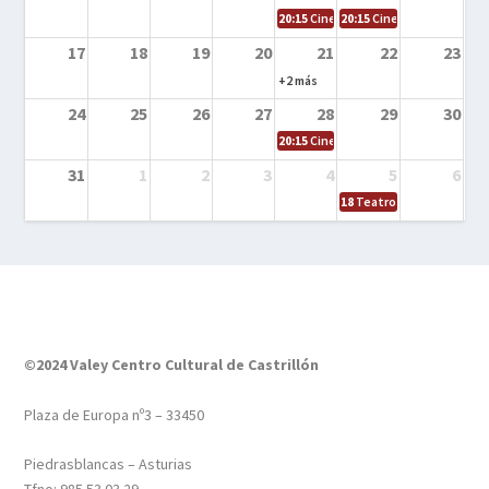
20:15
Cine en la calle – Tortugas Nin
20:15
Cine en la calle – Ro
17
18
19
20
21
22
23
+2 más
24
25
26
27
28
29
30
20:15
Cine en el calle – Tintín y el s
31
1
2
3
4
5
6
18
Teatro – Tres sombrero
©2024 Valey Centro Cultural de Castrillón
Plaza de Europa nº3 – 33450
Piedrasblancas – Asturias