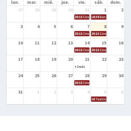
lun.
mar.
mié.
jue.
vie.
sáb.
dom.
27
28
29
30
31
1
2
20:15
Cine en la calle – Cómo entrena
18:30
Danza – Cita en el m
3
4
5
6
7
8
9
20:15
Cine en la calle – El niño y la be
20:15
Cine en la calle – L
10
11
12
13
14
15
16
20:15
Cine en la calle – Tortugas Nin
20:15
Cine en la calle – Ro
17
18
19
20
21
22
23
+2 más
24
25
26
27
28
29
30
20:15
Cine en el calle – Tintín y el s
31
1
2
3
4
5
6
18
Teatro – Tres sombrero