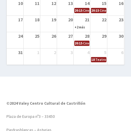
10
11
12
13
14
15
16
20:15
Cine en la calle – Tortugas Nin
20:15
Cine en la calle – Ro
17
18
19
20
21
22
23
+2 más
24
25
26
27
28
29
30
20:15
Cine en el calle – Tintín y el s
31
1
2
3
4
5
6
18
Teatro – Tres sombrero
©2024 Valey Centro Cultural de Castrillón
Plaza de Europa nº3 – 33450
Piedrasblancas – Asturias