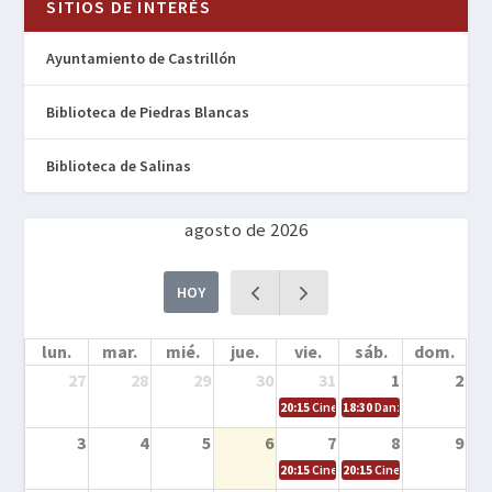
SITIOS DE INTERÉS
Ayuntamiento de Castrillón
Biblioteca de Piedras Blancas
Biblioteca de Salinas
agosto de 2026
HOY
lun.
mar.
mié.
jue.
vie.
sáb.
dom.
27
28
29
30
31
1
2
20:15
Cine en la calle – Cómo entrena
18:30
Danza – Cita en el m
3
4
5
6
7
8
9
20:15
Cine en la calle – El niño y la be
20:15
Cine en la calle – L