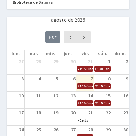
Biblioteca de Salinas
agosto de 2026
HOY
lun.
mar.
mié.
jue.
vie.
sáb.
dom.
27
28
29
30
31
1
2
20:15
Cine en la calle – Cómo entrena
18:30
Danza – Cita en el m
3
4
5
6
7
8
9
20:15
Cine en la calle – El niño y la be
20:15
Cine en la calle – L
10
11
12
13
14
15
16
20:15
Cine en la calle – Tortugas Nin
20:15
Cine en la calle – Ro
17
18
19
20
21
22
23
+2 más
24
25
26
27
28
29
30