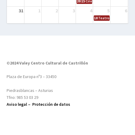
20:15
Cine en el calle – Tintín y el s
31
1
2
3
4
5
6
18
Teatro – Tres sombrero
©2024 Valey Centro Cultural de Castrillón
Plaza de Europa nº3 – 33450
Piedrasblancas – Asturias
Tfno: 985 53 03 29
Aviso legal –
Protección de datos