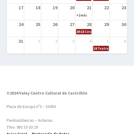
17
18
19
20
21
22
23
+2 más
24
25
26
27
28
29
30
20:15
Cine en el calle – Tintín y el s
31
1
2
3
4
5
6
18
Teatro – Tres sombrero
©2024 Valey Centro Cultural de Castrillón
Plaza de Europa nº3 – 33450
Piedrasblancas – Asturias
Tfno: 985 53 03 29
Aviso legal –
Protección de datos