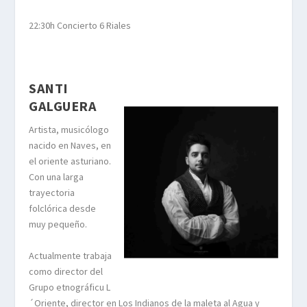
22:30h Concierto 6 Riales
SANTI
GALGUERA
Artista, musicólogo
nacido en Naves, en
el oriente asturiano.
Con una larga
trayectoria
folclórica desde
muy pequeño.
Actualmente trabaja
como director del
Grupo etnográficu L
´Oriente, director en Los Indianos de la maleta al Agua y