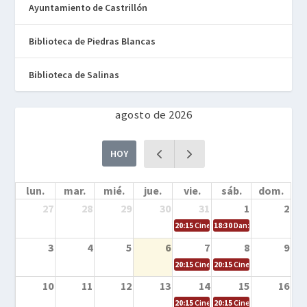
Ayuntamiento de Castrillón
Biblioteca de Piedras Blancas
Biblioteca de Salinas
agosto de 2026
HOY
lun.
mar.
mié.
jue.
vie.
sáb.
dom.
27
28
29
30
31
1
2
20:15
Cine en la calle – Cómo entrena
18:30
Danza – Cita en el m
3
4
5
6
7
8
9
20:15
Cine en la calle – El niño y la be
20:15
Cine en la calle – L
10
11
12
13
14
15
16
20:15
Cine en la calle – Tortugas Nin
20:15
Cine en la calle – Ro