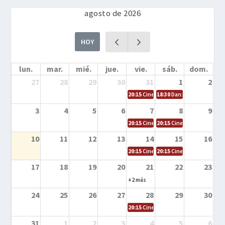
agosto de 2026
HOY
lun.
mar.
mié.
jue.
vie.
sáb.
dom.
27
28
29
30
31
1
2
20:15
Cine en la calle – Cómo entrena
18:30
Danza – Cita en el m
3
4
5
6
7
8
9
20:15
Cine en la calle – El niño y la be
20:15
Cine en la calle – L
10
11
12
13
14
15
16
20:15
Cine en la calle – Tortugas Nin
20:15
Cine en la calle – Ro
17
18
19
20
21
22
23
+2 más
24
25
26
27
28
29
30
20:15
Cine en el calle – Tintín y el s
31
1
2
3
4
5
6